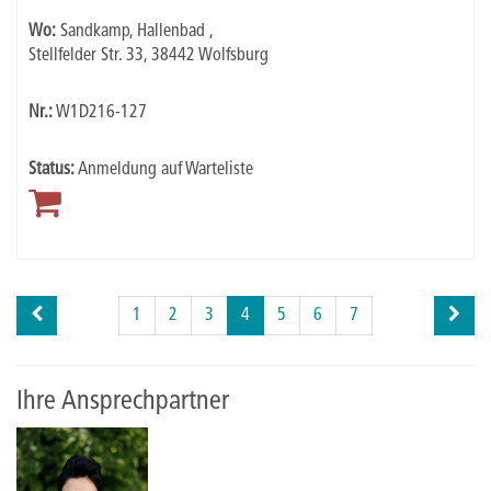
Wo:
Sandkamp, Hallenbad ,
Stellfelder Str. 33, 38442 Wolfsburg
Nr.:
W1D216-127
Status:
Anmeldung auf Warteliste
Seite
Seiten
1
2
3
4
5
6
7
4
blättern
von
7
Ihre Ansprechpartner