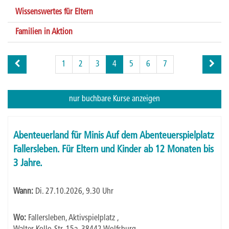
Wissenswertes für Eltern
Familien in Aktion
Seite
1
2
3
4
5
6
7
4
von
7
nur buchbare
Kurse anzeigen
Kursübersicht.
Tabellenüberschriften
Abenteuerland für Minis Auf dem Abenteuerspielplatz
können
Fallersleben. Für Eltern und Kinder ab 12 Monaten bis
sortiert
3 Jahre.
werden.
Wann:
Di.
27.10.2026, 9.30 Uhr
Wo:
Fallersleben, Aktivspielplatz ,