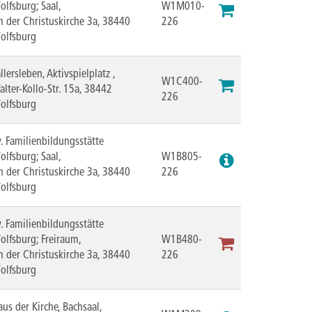
olfsburg; Saal,
W1M010-
n der Christuskirche 3a, 38440
226
olfsburg
llersleben, Aktivspielplatz ,
W1C400-
alter-Kollo-Str. 15a, 38442
226
olfsburg
v. Familienbildungsstätte
olfsburg; Saal,
W1B805-
n der Christuskirche 3a, 38440
226
olfsburg
v. Familienbildungsstätte
olfsburg; Freiraum,
W1B480-
n der Christuskirche 3a, 38440
226
olfsburg
aus der Kirche, Bachsaal,