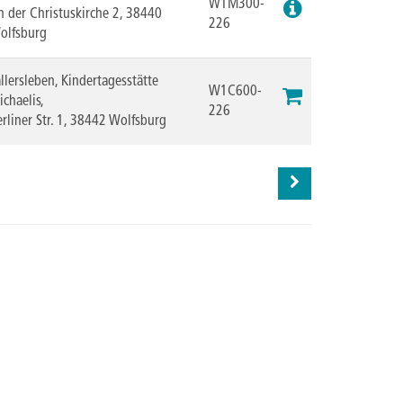
W1M300-
n der Christuskirche 2, 38440
226
olfsburg
allersleben, Kindertagesstätte
W1C600-
ichaelis,
226
erliner Str. 1, 38442 Wolfsburg