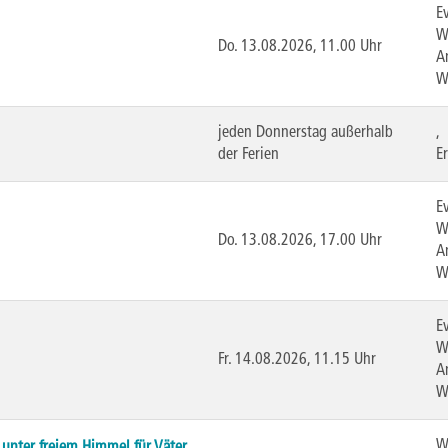
E
W
Do.
13.08.2026, 11.00 Uhr
A
W
jeden Donnerstag außerhalb
,
der Ferien
E
E
W
Do.
13.08.2026, 17.00 Uhr
A
W
E
W
Fr.
14.08.2026, 11.15 Uhr
A
W
W