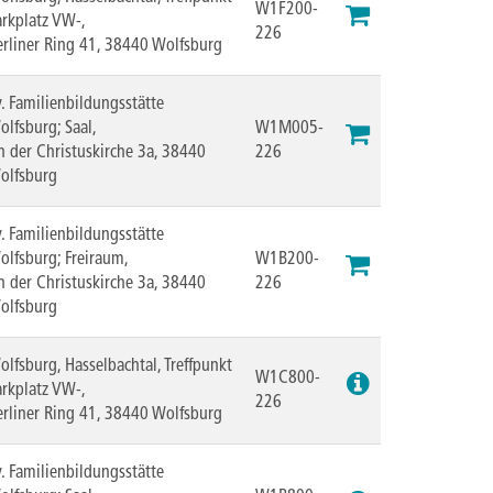
W1F200-
arkplatz VW-,
226
erliner Ring 41, 38440 Wolfsburg
v. Familienbildungsstätte
olfsburg; Saal,
W1M005-
n der Christuskirche 3a, 38440
226
olfsburg
v. Familienbildungsstätte
olfsburg; Freiraum,
W1B200-
n der Christuskirche 3a, 38440
226
olfsburg
olfsburg, Hasselbachtal, Treffpunkt
W1C800-
arkplatz VW-,
226
erliner Ring 41, 38440 Wolfsburg
v. Familienbildungsstätte