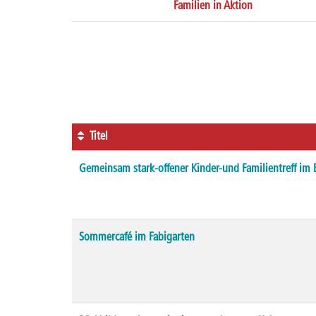
Familien in Aktion
Seite
1
von
7
Titel
Kursübersicht.
Gemeinsam stark-offener Kinder-und Familientreff i
Tabellenüberschriften
können
sortiert
werden.
Sommercafé im Fabigarten