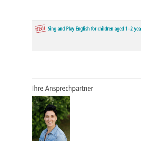
NEU!
Sing and Play English for children aged 1–2 yea
Seite
1
von
7
Ihre Ansprechpartner