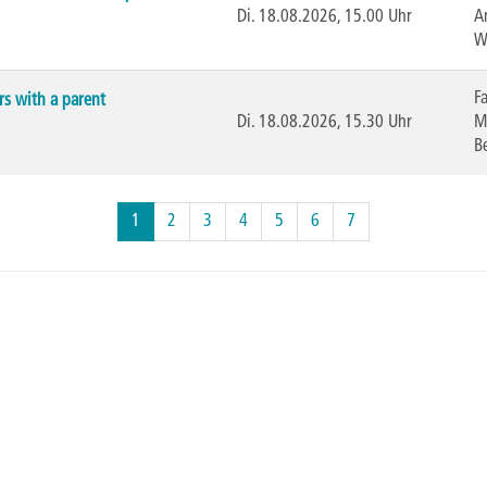
Di.
18.08.2026, 15.00 Uhr
A
W
F
rs with a parent
Di.
18.08.2026, 15.30 Uhr
M
B
Seiten
1
2
3
4
5
6
7
blättern