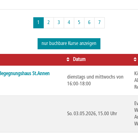
1
2
3
4
5
6
7
nur buchbare
Kurse anzeigen
Datum
m Begegnungshaus St.Annen
K
dienstags und mittwochs von
A
16:00-18:00
R
E
W
So.
03.05.2026, 15.00 Uhr
A
W