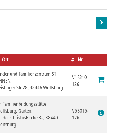
Ort
Nr.
Kursstatus
inder und Familienzentrum ST.
V1F310-
NNEN,
126
eislinger Str.28, 38446 Wolfsburg
v. Familienbildungsstätte
olfsburg, Garten,
V5B015-
n der Christuskirche 3a, 38440
126
olfsburg