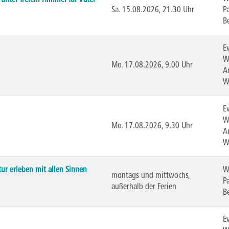
 unter freiem Himmel für Väter
Sa.
15.08.2026, 21.30 Uhr
P
B
E
W
Mo.
17.08.2026, 9.00 Uhr
A
W
E
W
Mo.
17.08.2026, 9.30 Uhr
A
W
tur erleben mit allen Sinnen
W
montags und mittwochs,
P
außerhalb der Ferien
B
E