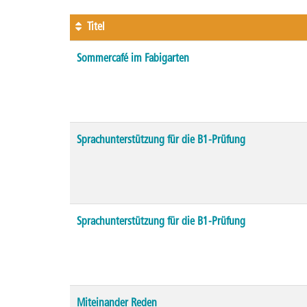
Titel
Kursübersicht.
Sommercafé im Fabigarten
Tabellenüberschriften
können
sortiert
werden.
Sprachunterstützung für die B1-Prüfung
Sprachunterstützung für die B1-Prüfung
Miteinander Reden