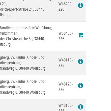
i 21,
W4B200-
edrich-Ebert-Straße 21, 38440
226
lfsburg
 Familienbildungsstätte Wolfsburg;
tenzimmer,
W5B400-
der Christuskirche 3a, 38440
226
lfsburg
gberg, Ev. Paulus Kinder- und
W4B110-
ilienzentrum,
226
mlandweg 8, 38440 Wolfsburg
gberg, Ev. Paulus Kinder- und
W4B120-
ilienzentrum,
226
mlandweg 8, 38440 Wolfsburg
W4B150-