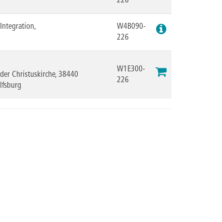
226
Integration,
W4B090-
226
W1E300-
der Christuskirche, 38440
226
lfsburg