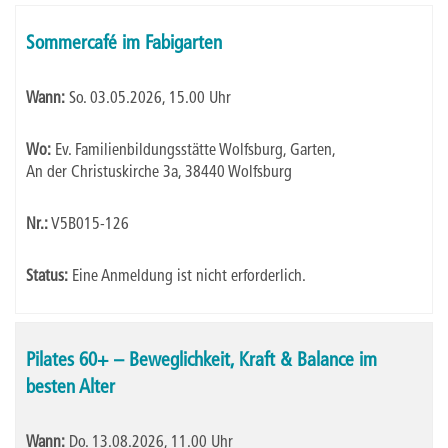
Kursübersicht.
Tabellenüberschriften
Sommercafé im Fabigarten
können
sortiert
Wann:
So.
03.05.2026, 15.00 Uhr
werden.
Wo:
Ev. Familienbildungsstätte Wolfsburg, Garten,
An der Christuskirche 3a, 38440 Wolfsburg
Nr.:
V5B015-126
Status:
Eine Anmeldung ist nicht erforderlich.
Pilates 60+ – Beweglichkeit, Kraft & Balance im
besten Alter
Wann:
Do.
13.08.2026, 11.00 Uhr