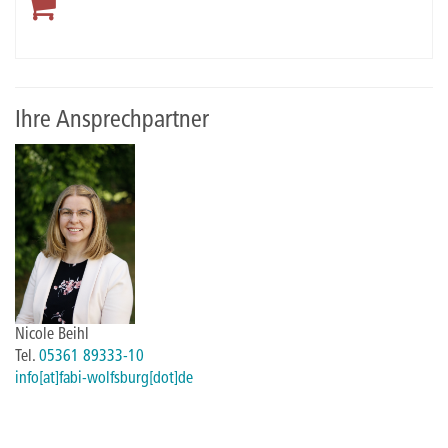
Ihre Ansprechpartner
Nicole Beihl
Tel.
05361 89333-10
info[at]fabi-wolfsburg[dot]de