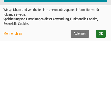
Datenschutzerklärung
Wir speichern und verarbeiten Ihre personenbezogenen Informationen für
folgende Zwecke:
Speicherung von Einstellungen dieser Anwendung, Funktionelle Cookies,
Cookie Einstellungen
Essenzielle Cookies.
Mehr erfahren
Ablehnen
OK
Fabi Wolfsburg
Das Bunte Dach Wittingen
© 2026 Kufer Software GmbH