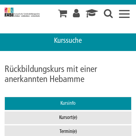
Toggl
navig
Kurssuche
Rückbildungskurs mit einer
anerkannten Hebamme
Kursinfo
Kursort(e)
Termin(e)