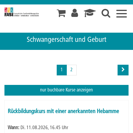
Toggl
navig
Schwangerschaft und Geburt
Seite
1
2
1
von
2
nur buchbare
Kurse anzeigen
Kursübersicht.
Tabellenüberschriften
Rückbildungskurs mit einer anerkannten Hebamme
können
sortiert
Wann:
Di.
11.08.2026, 16.45 Uhr
werden.