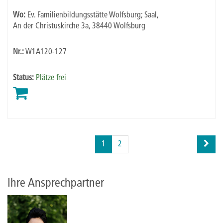
Wo:
Ev. Familienbildungsstätte Wolfsburg; Saal,
An der Christuskirche 3a, 38440 Wolfsburg
Nr.:
W1A120-127
Status:
Plätze frei
Seite
Seiten
1
2
1
blättern
von
2
Ihre Ansprechpartner