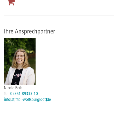
Ihre Ansprechpartner
Nicole Beihl
Tel.
05361 89333-10
info[at]fabi-wolfsburg[dot]de