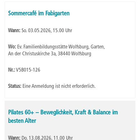
Kursübersicht.
Tabellenüberschriften
Sommercafé im Fabigarten
können
sortiert
Wann:
So.
03.05.2026, 15.00 Uhr
werden.
Wo:
Ev. Familienbildungsstätte Wolfsburg, Garten,
An der Christuskirche 3a, 38440 Wolfsburg
Nr.:
V5B015-126
Status:
Eine Anmeldung ist nicht erforderlich.
Pilates 60+ – Beweglichkeit, Kraft & Balance im
besten Alter
Wann:
Do.
13.08.2026, 11.00 Uhr